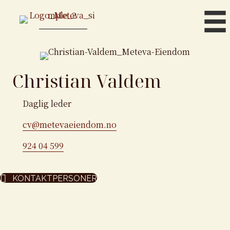
Christian Valdem
Daglig leder
cv@metevaeiendom.no
924 04 599
KONTAKTPERSONER